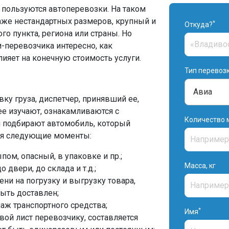
пользуются автоперевозки. На таком
аже нестандартных размеров, крупный и
*
Откуда?
го пункта, региона или страны. Но
перевозчика интересно, как
ияет на конечную стоимость услуги.
Тип перевоз
авку груза, диспетчер, принявший ее,
ее изучают, ознакамливаются с
Количество 
и подбирают автомобиль, который
ся следующие моменты:
пом, опасный, в упаковке и пр.;
Масса, кг
 двери, до склада и т.д.;
ни на погрузку и выгрузку товара,
быть доставлен;
аж транспортного средства;
*
Имя
вой лист перевозчику, составляется