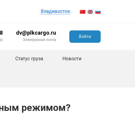
Владивосток
98
dv@plkcargo.ru
Войти
х)
Электронная почта
Статус груза
Новости
урным режимом?