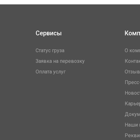
Сервисы
Комп
Статус груза
О ком
Заявка на перевозку
Конта
Оплата услуг
Отзы
Пресс
Новос
Карье
Доку
Наши 
Рекви