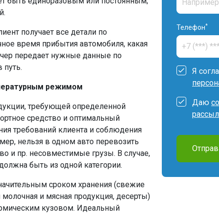
жет быть единоразовым или постоянным;
й.
*
Телефон
лиент получает все детали по
очное время прибытия автомобиля, какая
тчер передает нужные данные по
 путь.
Я согл
персон
мпературным режимом
Даю
с
одукции, требующей определенной
рассыл
портное средство и оптимальный
ния требований клиента и соблюдения
мер, нельзя в одном авто перевозить
Отправ
во и пр. несовместимые грузы. В случае,
должна быть из одной категории.
значительным сроком хранения (свежие
 молочная и мясная продукция, десерты)
термическим кузовом. Идеальный