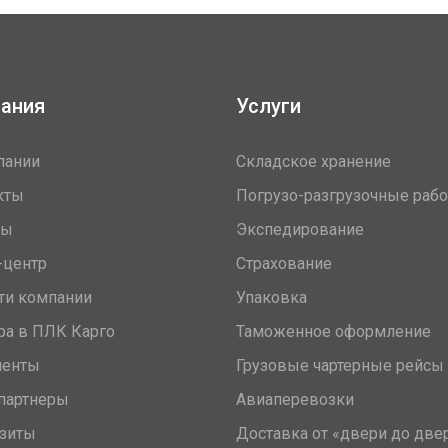
ания
Услуги
пании
Складское хранение
кты
Погрузо-разгрузочные раб
вы
Экспедирование
-центр
Страхование
ти компании
Упаковка
ра в ПЛК Карго
Таможенное оформление
менты
Грузовые чартерные рейсы
партнеры
Авиаперевозки
зиты
Доставка от «двери до две