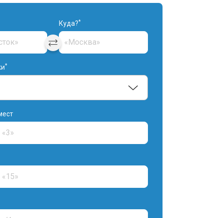
*
Куда?
*
ки
мест