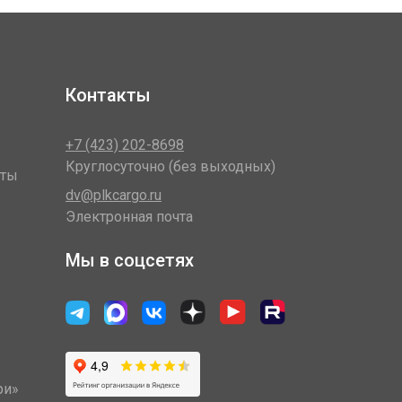
Контакты
+7 (423) 202-8698
Круглосуточно (без выходных)
оты
dv@plkcargo.ru
Электронная почта
Мы в соцсетях
ри»