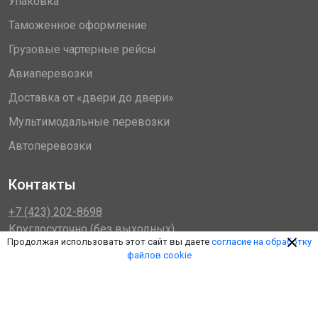
Упаковка
Таможенное оформление
Грузовые чартерные рейсы
Авиаперевозки
Доставка от «двери до двери»
Мультимодальные перевозки
Автоперевозки
Контакты
+7 (423) 202-8698
Круглосуточно (без выходных)
Продолжая использовать этот сайт вы даете
согласие на обработку
dv@plkcargo.ru
файлов cookie
Электронная почта
Мы в соцсетях