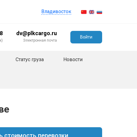
Владивосток
98
dv@plkcargo.ru
Войти
х)
Электронная почта
Статус груза
Новости
ве
ь стоимость перевозки