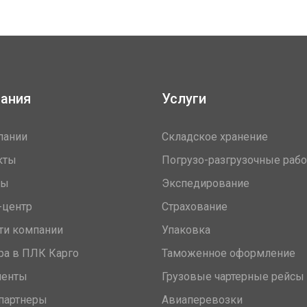
ания
Услуги
пании
Складское хранение
кты
Погрузо-разгрузочные раб
вы
Экспедирование
-центр
Страхование
ти компании
Упаковка
ра в ПЛК Карго
Таможенное оформление
менты
Грузовые чартерные рейсы
партнеры
Авиаперевозки