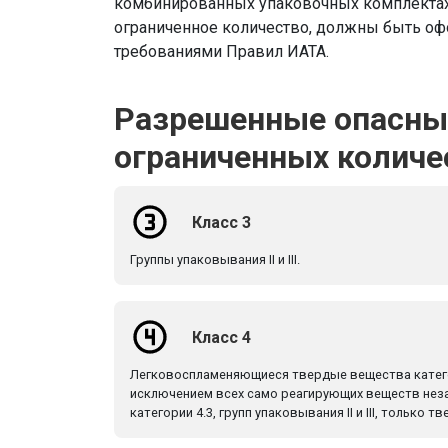
комбинированных упаковочных комплектах.
ограниченное количество, должны быть оф
требованиями Правил ИАТА.
Разрешенные опасны
ограниченных количе
Класс 3
Группы упаковывания II и III.
Класс 4
Легковоспламеняющиеся твердые вещества категории 
исключением всех само реагирующих веществ нез
категории 4.3, групп упаковывания II и III, только 