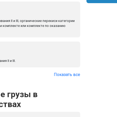
ния II и III; органические перекиси категории
ом комплекте или комплекте по оказанию
 II и III.
Показать все
е грузы в
ствах