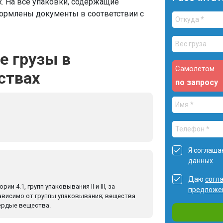
 На все упаковки, содержащие
ормлены документы в соответствии с
е грузы в
Самолетом
ствах
по запросу
Я соглаша
данных
Даю
согл
4.1, групп упаковывания II и III, за
предложе
ависимо от группы упаковывания; вещества
твердые вещества.