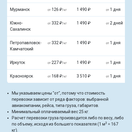
Мурманск
126 ₽
1 490 ₽
1 дня
от
/кг
от
Южно-
332 ₽
1 490 ₽
2 дней
от
/кг
от
Сахалинск
Петропавловск-
332 ₽
1 490 ₽
1 дня
от
/кг
от
Камчатский
Иркутск
227 ₽
1 490 ₽
1 дня
от
/кг
от
Красноярск
168 ₽
3 510 ₽
1 дня
от
/кг
от
Мы указываем цены "от", потому что стоимость
перевозки зависит от ряда факторов: выбранной
авиакомпании, рейса, типа груза, габаритов.
Минимальный оплачиваемый вес 25 кг.
Расчет перевозки груза производится либо по весу, либо
3
по объему, исходя из большего показателя (1 м
= 167
кг).