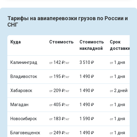
Тарифы на авиаперевозки грузов по России и
СНГ
Куда
Стоимость
Стоимость
Срок
накладной
доставки
Калининград
142 ₽
3 510 ₽
1 дня
от
/кг
от
Владивосток
195 ₽
1 490 ₽
1 дня
от
/кг
от
Хабаровск
209 ₽
1 490 ₽
2 дней
от
/кг
от
Магадан
405 ₽
1 490 ₽
1 дня
от
/кг
от
Новосибирск
183 ₽
1 590 ₽
1 дня
от
/кг
от
Благовещенск
249 ₽
1 490 ₽
1 дня
от
/кг
от