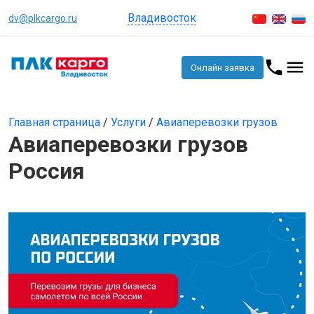
Владивосток
dv@plkcargo.ru
Онлайн заявка
Главная страница
/
Услуги
/
Авиаперевозки грузов
Авиаперевозки грузов
Россия