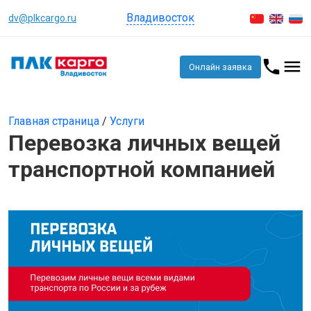
Владивосток
dv@plkcargo.ru
Онлайн заявка
Главная страница
/
Услуги
Перевозка личных вещей
транспортной компанией