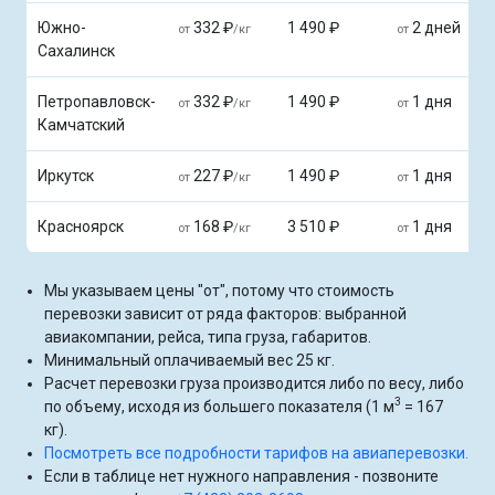
Южно-
332 ₽
1 490 ₽
2 дней
от
/кг
от
Сахалинск
Петропавловск-
332 ₽
1 490 ₽
1 дня
от
/кг
от
Камчатский
Иркутск
227 ₽
1 490 ₽
1 дня
от
/кг
от
Красноярск
168 ₽
3 510 ₽
1 дня
от
/кг
от
Мы указываем цены "от", потому что стоимость
перевозки зависит от ряда факторов: выбранной
авиакомпании, рейса, типа груза, габаритов.
Минимальный оплачиваемый вес 25 кг.
Расчет перевозки груза производится либо по весу, либо
3
по объему, исходя из большего показателя (1 м
= 167
кг).
Посмотреть все подробности тарифов на авиаперевозки.
Если в таблице нет нужного направления - позвоните