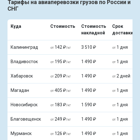
Тарифы на авиаперевозки грузов по России и
СНГ
Куда
Стоимость
Стоимость
Срок
накладной
доставки
Калининград
142 ₽
3 510 ₽
1 дня
от
/кг
от
Владивосток
195 ₽
1 490 ₽
1 дня
от
/кг
от
Хабаровск
209 ₽
1 490 ₽
2 дней
от
/кг
от
Магадан
405 ₽
1 490 ₽
1 дня
от
/кг
от
Новосибирск
183 ₽
1 590 ₽
1 дня
от
/кг
от
Благовещенск
249 ₽
1 490 ₽
1 дня
от
/кг
от
Мурманск
126 ₽
1 490 ₽
1 дня
от
/кг
от