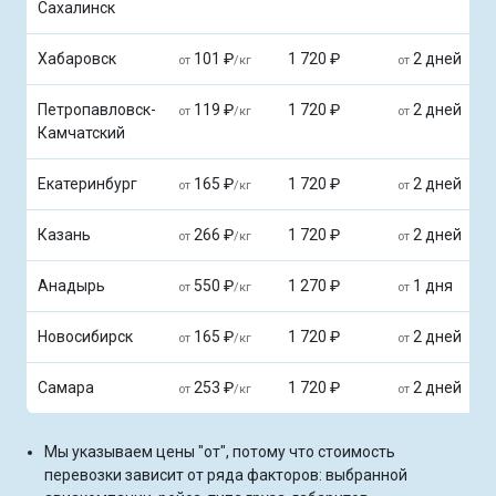
Сахалинск
Хабаровск
101 ₽
1 720 ₽
2 дней
от
/кг
от
Петропавловск-
119 ₽
1 720 ₽
2 дней
от
/кг
от
Камчатский
Екатеринбург
165 ₽
1 720 ₽
2 дней
от
/кг
от
Казань
266 ₽
1 720 ₽
2 дней
от
/кг
от
Анадырь
550 ₽
1 270 ₽
1 дня
от
/кг
от
Новосибирск
165 ₽
1 720 ₽
2 дней
от
/кг
от
Самара
253 ₽
1 720 ₽
2 дней
от
/кг
от
Мы указываем цены "от", потому что стоимость
перевозки зависит от ряда факторов: выбранной