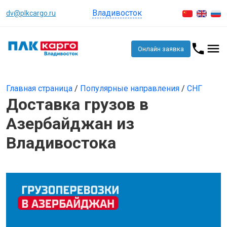
Владивосток
dv@plkcargo.ru
Онлайн заявка
Главная страница
/
Популярные направления
/
СНГ
Доставка грузов в
Азербайджан из
Владивостока