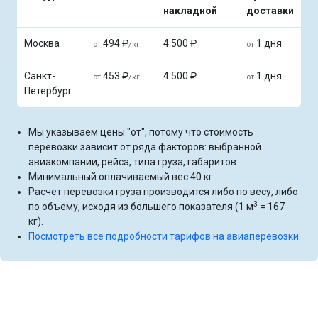
накладной
доставки
Москва
494 ₽
4 500 ₽
1 дня
от
/кг
от
Санкт-
453 ₽
4 500 ₽
1 дня
от
/кг
от
Петербург
Мы указываем цены "от", потому что стоимость
перевозки зависит от ряда факторов: выбранной
авиакомпании, рейса, типа груза, габаритов.
Минимальный оплачиваемый вес 40 кг.
Расчет перевозки груза производится либо по весу, либо
3
по объему, исходя из большего показателя (1 м
= 167
кг).
Посмотреть все подробности тарифов на авиаперевозки.