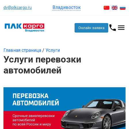
Владивосток
dv@plkcargo.ru
Онлайн заявка
Главная страница
/
Услуги
Услуги перевозки
автомобилей