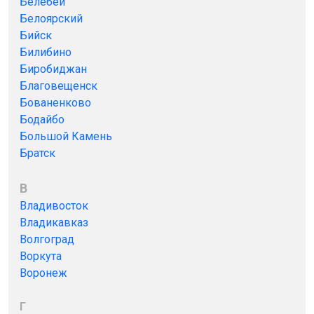
Белебей
Белоярский
Бийск
Билибино
Биробиджан
Благовещенск
Бованенково
Бодайбо
Большой Камень
Братск
В
Владивосток
Владикавказ
Волгоград
Воркута
Воронеж
Г